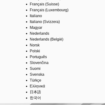
Français (Suisse)
Français (Luxembourg)
Italiano
Italiano (Svizzera)
Magyar
Nederlands
Nederlands (België)
Norsk
Polski
Português
Slovenčina
Suomi
Svenska
Türkçe
Ελληνικά
日本語
한국어