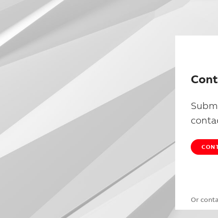
Cont
Submi
conta
CONT
Or cont