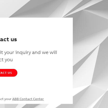
act us
t your inquiry and we will
ct you
ACT US
act your
ABB Contact Center