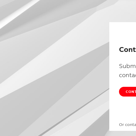
Cont
Submi
conta
CONT
Or cont