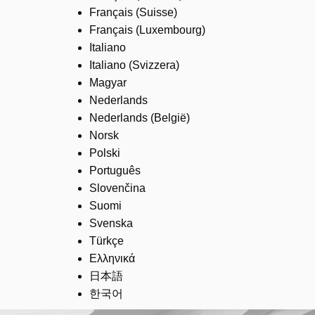
Français (Suisse)
Français (Luxembourg)
Italiano
Italiano (Svizzera)
Magyar
Nederlands
Nederlands (België)
Norsk
Polski
Português
Slovenčina
Suomi
Svenska
Türkçe
Ελληνικά
日本語
한국어