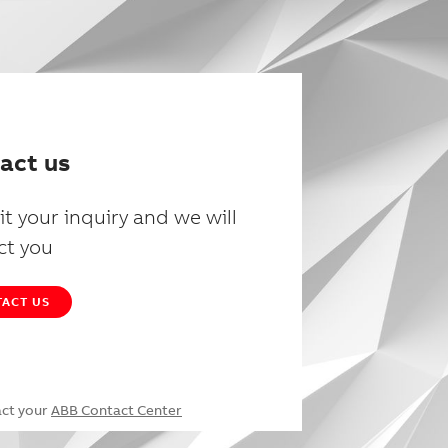
act us
t your inquiry and we will
ct you
ACT US
act your
ABB Contact Center