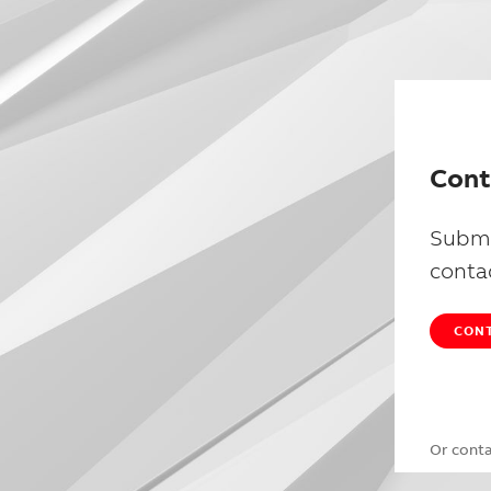
Cont
Submi
conta
CONT
Or cont