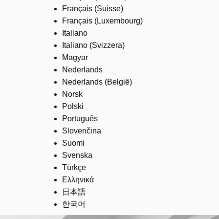
Français (Suisse)
Français (Luxembourg)
Italiano
Italiano (Svizzera)
Magyar
Nederlands
Nederlands (België)
Norsk
Polski
Português
Slovenčina
Suomi
Svenska
Türkçe
Ελληνικά
日本語
한국어