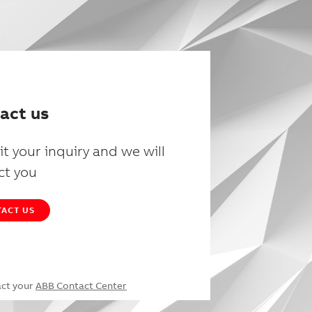
act us
t your inquiry and we will
ct you
ACT US
act your
ABB Contact Center