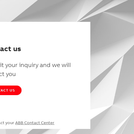
act us
t your inquiry and we will
ct you
ACT US
act your
ABB Contact Center