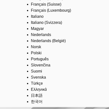
Français (Suisse)
Français (Luxembourg)
Italiano
Italiano (Svizzera)
Magyar
Nederlands
Nederlands (België)
Norsk
Polski
Português
Slovenčina
Suomi
Svenska
Türkçe
Ελληνικά
日本語
한국어