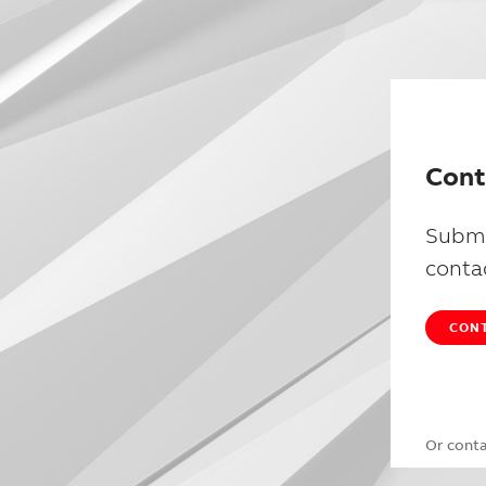
Cont
Submi
conta
CONT
Or cont