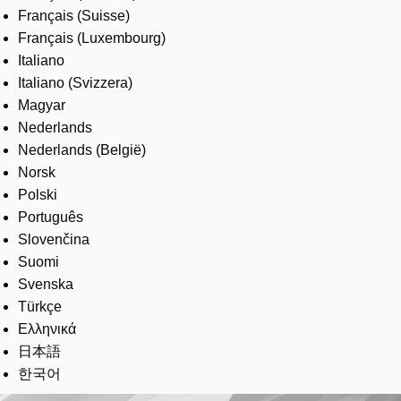
Français (Suisse)
Français (Luxembourg)
Italiano
Italiano (Svizzera)
Magyar
Nederlands
Nederlands (België)
Norsk
Polski
Português
Slovenčina
Suomi
Svenska
Türkçe
Ελληνικά
日本語
한국어