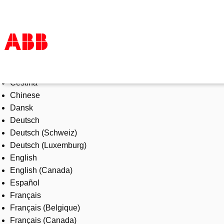
Select Language
Products & Solutions
Čeština
Industries
Chinese
Services
Dansk
About us
Deutsch
Where to buy
Deutsch (Schweiz)
Contact us
Deutsch (Luxemburg)
Careers
English
English (Canada)
Español
Français
Français (Belgique)
Français (Canada)