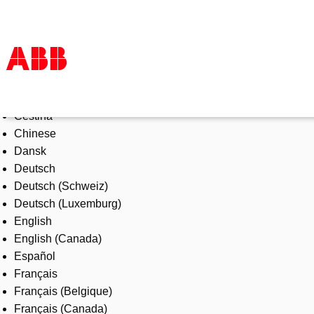
Select Language
Products & Solutions
Čeština
Industries
Chinese
Services
Dansk
About us
Deutsch
Where to buy
Deutsch (Schweiz)
Contact us
Deutsch (Luxemburg)
Careers
English
English (Canada)
Español
Français
Français (Belgique)
Français (Canada)