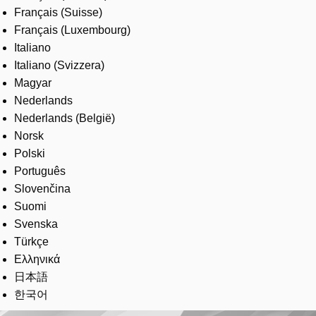
Français (Suisse)
Français (Luxembourg)
Italiano
Italiano (Svizzera)
Magyar
Nederlands
Nederlands (België)
Norsk
Polski
Português
Slovenčina
Suomi
Svenska
Türkçe
Ελληνικά
日本語
한국어