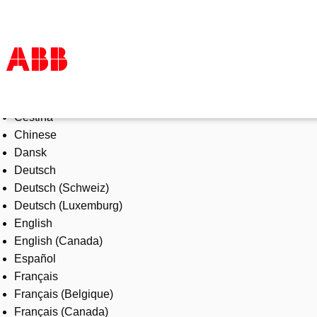
Select Language
Products & Solutions
Čeština
Industries
Chinese
Services
Dansk
About us
Deutsch
Where to buy
Deutsch (Schweiz)
Contact us
Deutsch (Luxemburg)
Careers
English
English (Canada)
Español
Français
Français (Belgique)
Français (Canada)