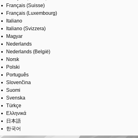
Français (Suisse)
Français (Luxembourg)
Italiano
Italiano (Svizzera)
Magyar
Nederlands
Nederlands (België)
Norsk
Polski
Português
Slovenčina
Suomi
Svenska
Türkçe
Ελληνικά
日本語
한국어