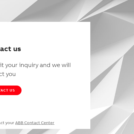
act us
t your inquiry and we will
ct you
ACT US
act your
ABB Contact Center