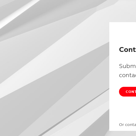
Cont
Submi
conta
CONT
Or cont