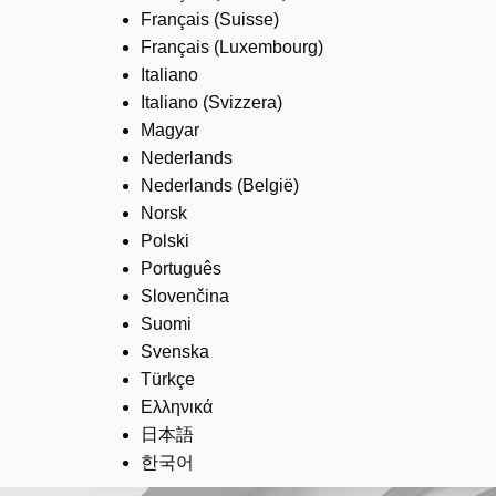
Français (Suisse)
Français (Luxembourg)
Italiano
Italiano (Svizzera)
Magyar
Nederlands
Nederlands (België)
Norsk
Polski
Português
Slovenčina
Suomi
Svenska
Türkçe
Ελληνικά
日本語
한국어