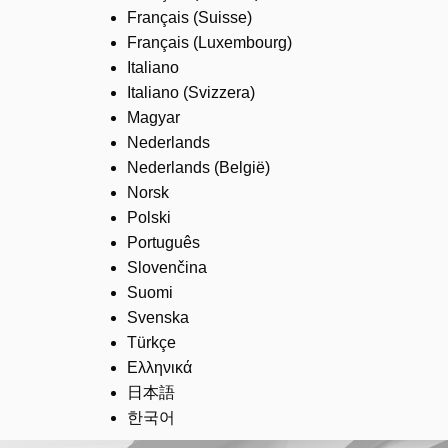
Français (Suisse)
Français (Luxembourg)
Italiano
Italiano (Svizzera)
Magyar
Nederlands
Nederlands (België)
Norsk
Polski
Português
Slovenčina
Suomi
Svenska
Türkçe
Ελληνικά
日本語
한국어