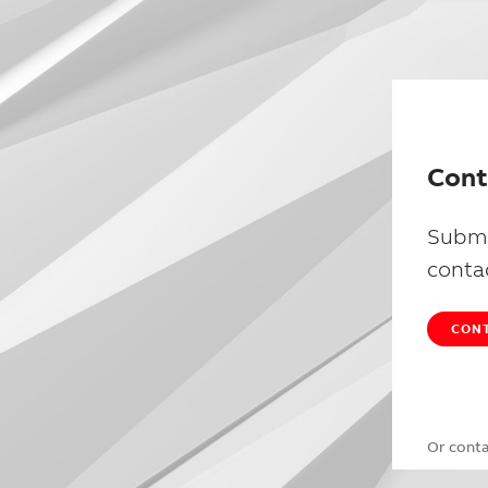
Cont
Submi
conta
CONT
Or cont