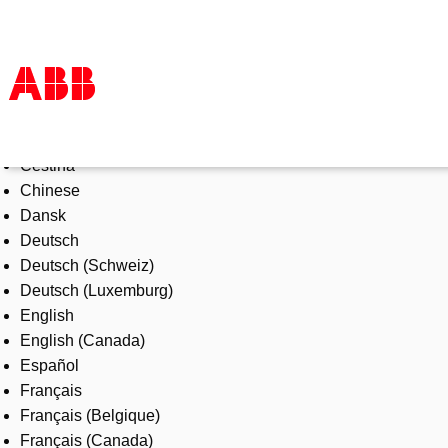
Select Language
Products & Solutions
Čeština
Industries
Chinese
Services
Dansk
About us
Deutsch
Where to buy
Deutsch (Schweiz)
Contact us
Deutsch (Luxemburg)
Careers
English
English (Canada)
Español
Français
Français (Belgique)
Français (Canada)