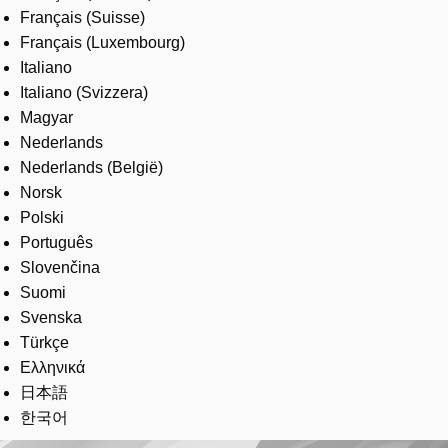
Français (Suisse)
Français (Luxembourg)
Italiano
Italiano (Svizzera)
Magyar
Nederlands
Nederlands (België)
Norsk
Polski
Português
Slovenčina
Suomi
Svenska
Türkçe
Ελληνικά
日本語
한국어