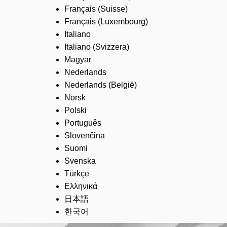
Français (Suisse)
Français (Luxembourg)
Italiano
Italiano (Svizzera)
Magyar
Nederlands
Nederlands (België)
Norsk
Polski
Português
Slovenčina
Suomi
Svenska
Türkçe
Ελληνικά
日本語
한국어