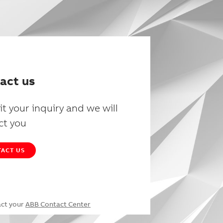
act us
t your inquiry and we will
ct you
ACT US
act your
ABB Contact Center