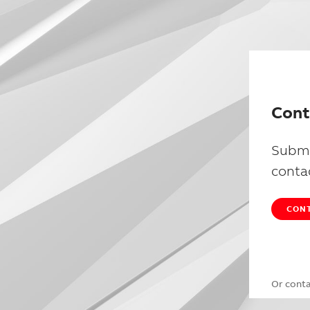
Cont
Submi
conta
CONT
Or cont