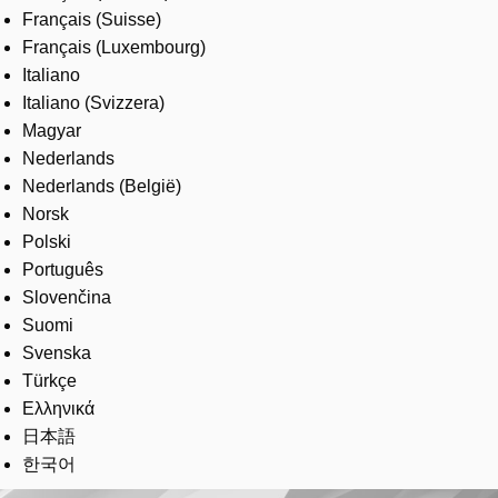
Français (Suisse)
Français (Luxembourg)
Italiano
Italiano (Svizzera)
Magyar
Nederlands
Nederlands (België)
Norsk
Polski
Português
Slovenčina
Suomi
Svenska
Türkçe
Ελληνικά
日本語
한국어