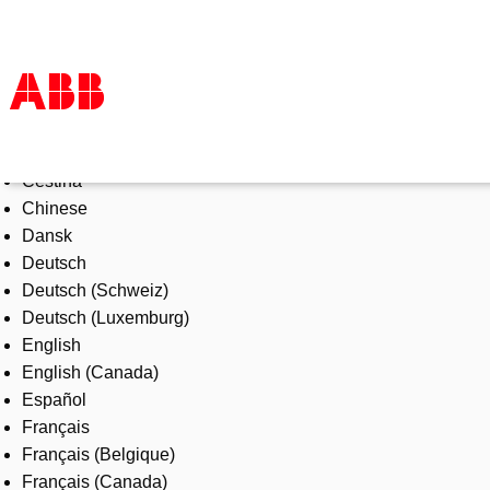
Select Language
Products & Solutions
Čeština
Industries
Chinese
Services
Dansk
About us
Deutsch
Where to buy
Deutsch (Schweiz)
Contact us
Deutsch (Luxemburg)
Careers
English
English (Canada)
Español
Français
Français (Belgique)
Français (Canada)