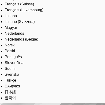
Français (Suisse)
Français (Luxembourg)
Italiano
Italiano (Svizzera)
Magyar
Nederlands
Nederlands (België)
Norsk
Polski
Português
Slovenčina
Suomi
Svenska
Türkçe
Ελληνικά
日本語
한국어