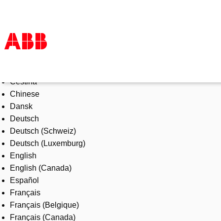
Select Language
Products & Solutions
Čeština
Industries
Chinese
Services
Dansk
About us
Deutsch
Where to buy
Deutsch (Schweiz)
Contact us
Deutsch (Luxemburg)
Careers
English
English (Canada)
Español
Français
Français (Belgique)
Français (Canada)