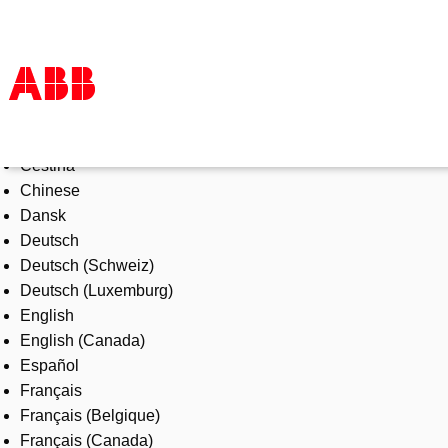
Select Language
Products & Solutions
Čeština
Industries
Chinese
Services
Dansk
About us
Deutsch
Where to buy
Deutsch (Schweiz)
Contact us
Deutsch (Luxemburg)
Careers
English
English (Canada)
Español
Français
Français (Belgique)
Français (Canada)