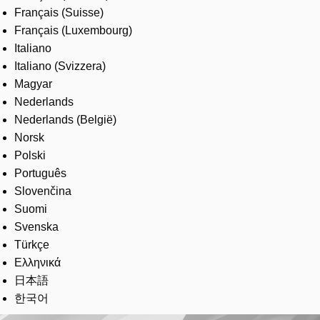
Français (Suisse)
Français (Luxembourg)
Italiano
Italiano (Svizzera)
Magyar
Nederlands
Nederlands (België)
Norsk
Polski
Português
Slovenčina
Suomi
Svenska
Türkçe
Ελληνικά
日本語
한국어