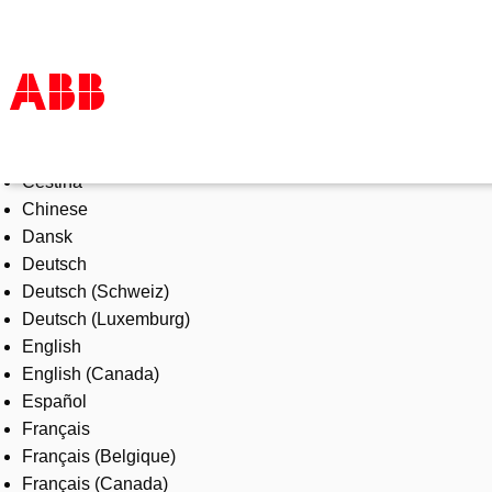
Select Language
Products & Solutions
Čeština
Industries
Chinese
Services
Dansk
About us
Deutsch
Where to buy
Deutsch (Schweiz)
Contact us
Deutsch (Luxemburg)
Careers
English
English (Canada)
Español
Français
Français (Belgique)
Français (Canada)