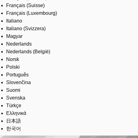
Français (Suisse)
Français (Luxembourg)
Italiano
Italiano (Svizzera)
Magyar
Nederlands
Nederlands (België)
Norsk
Polski
Português
Slovenčina
Suomi
Svenska
Türkçe
Ελληνικά
日本語
한국어