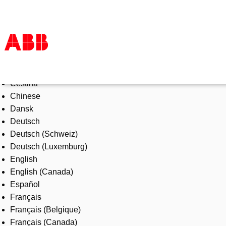
Select Language
Products & Solutions
Čeština
Industries
Chinese
Services
Dansk
About us
Deutsch
Where to buy
Deutsch (Schweiz)
Contact us
Deutsch (Luxemburg)
Careers
English
English (Canada)
Español
Français
Français (Belgique)
Français (Canada)