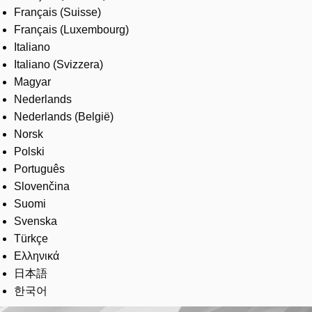
Français (Suisse)
Français (Luxembourg)
Italiano
Italiano (Svizzera)
Magyar
Nederlands
Nederlands (België)
Norsk
Polski
Português
Slovenčina
Suomi
Svenska
Türkçe
Ελληνικά
日本語
한국어