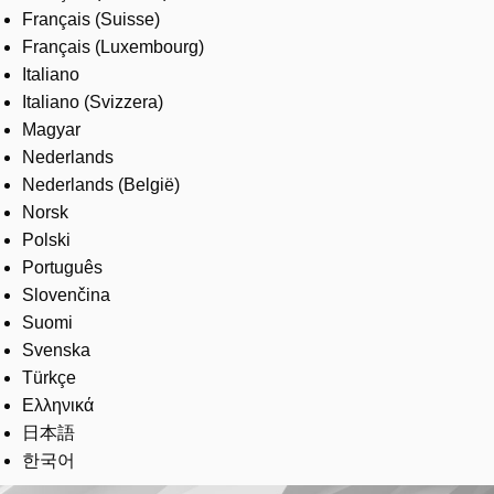
Français (Suisse)
Français (Luxembourg)
Italiano
Italiano (Svizzera)
Magyar
Nederlands
Nederlands (België)
Norsk
Polski
Português
Slovenčina
Suomi
Svenska
Türkçe
Ελληνικά
日本語
한국어