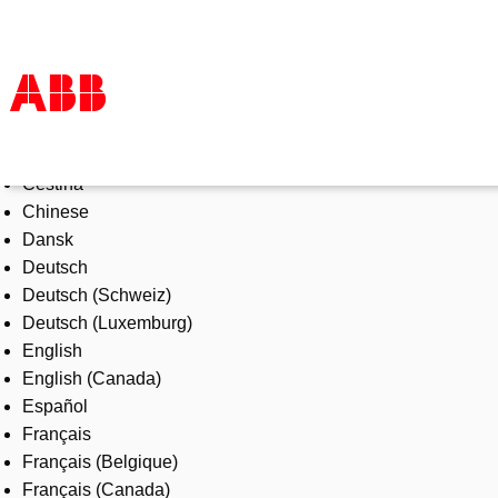
Select Language
Products & Solutions
Čeština
Industries
Chinese
Services
Dansk
About us
Deutsch
Where to buy
Deutsch (Schweiz)
Contact us
Deutsch (Luxemburg)
Careers
English
English (Canada)
Español
Français
Français (Belgique)
Français (Canada)