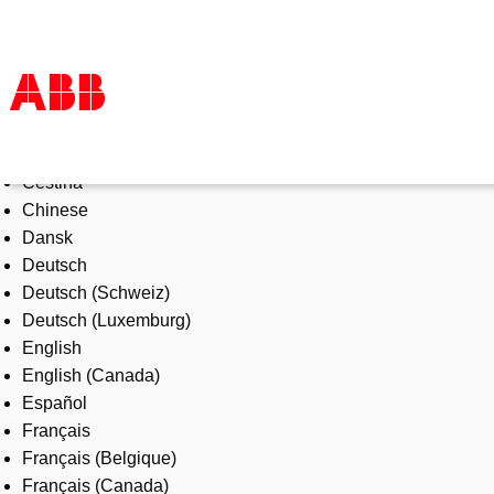
Select Language
Products & Solutions
Čeština
Industries
Chinese
Services
Dansk
About us
Deutsch
Where to buy
Deutsch (Schweiz)
Contact us
Deutsch (Luxemburg)
Careers
English
English (Canada)
Español
Français
Français (Belgique)
Français (Canada)