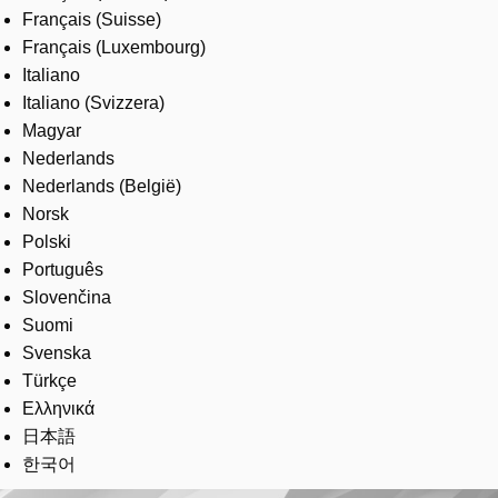
Français (Suisse)
Français (Luxembourg)
Italiano
Italiano (Svizzera)
Magyar
Nederlands
Nederlands (België)
Norsk
Polski
Português
Slovenčina
Suomi
Svenska
Türkçe
Ελληνικά
日本語
한국어