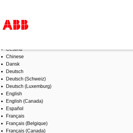
Select Language
Products & Solutions
Čeština
Industries
Chinese
Services
Dansk
About us
Deutsch
Where to buy
Deutsch (Schweiz)
Contact us
Deutsch (Luxemburg)
Careers
English
English (Canada)
Español
Français
Français (Belgique)
Français (Canada)