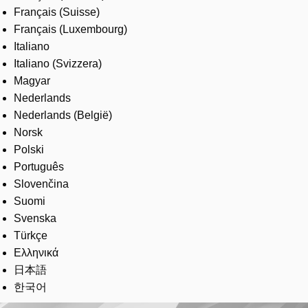
Français (Suisse)
Français (Luxembourg)
Italiano
Italiano (Svizzera)
Magyar
Nederlands
Nederlands (België)
Norsk
Polski
Português
Slovenčina
Suomi
Svenska
Türkçe
Ελληνικά
日本語
한국어