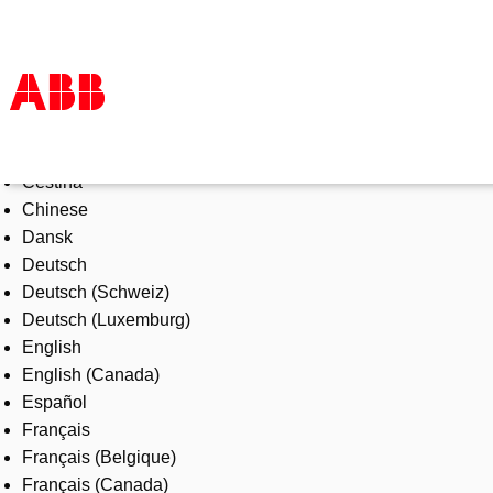
Select Language
Products & Solutions
Čeština
Industries
Chinese
Services
Dansk
About us
Deutsch
Where to buy
Deutsch (Schweiz)
Contact us
Deutsch (Luxemburg)
Careers
English
English (Canada)
Español
Français
Français (Belgique)
Français (Canada)