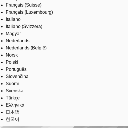
Français (Suisse)
Français (Luxembourg)
Italiano
Italiano (Svizzera)
Magyar
Nederlands
Nederlands (België)
Norsk
Polski
Português
Slovenčina
Suomi
Svenska
Türkçe
Ελληνικά
日本語
한국어