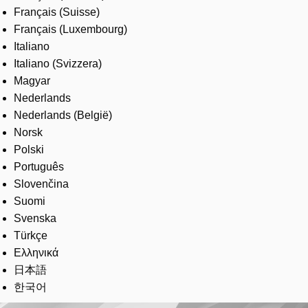
Français (Suisse)
Français (Luxembourg)
Italiano
Italiano (Svizzera)
Magyar
Nederlands
Nederlands (België)
Norsk
Polski
Português
Slovenčina
Suomi
Svenska
Türkçe
Ελληνικά
日本語
한국어