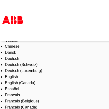
Select Language
Products & Solutions
Čeština
Industries
Chinese
Services
Dansk
About us
Deutsch
Where to buy
Deutsch (Schweiz)
Contact us
Deutsch (Luxemburg)
Careers
English
English (Canada)
Español
Français
Français (Belgique)
Français (Canada)