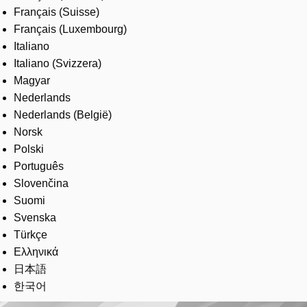
Français (Suisse)
Français (Luxembourg)
Italiano
Italiano (Svizzera)
Magyar
Nederlands
Nederlands (België)
Norsk
Polski
Português
Slovenčina
Suomi
Svenska
Türkçe
Ελληνικά
日本語
한국어