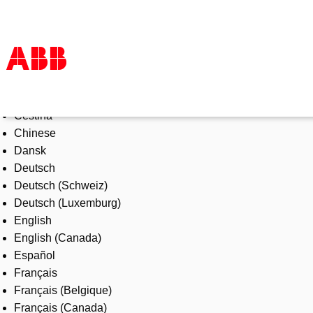
Select Language
Products & Solutions
Čeština
Industries
Chinese
Services
Dansk
About us
Deutsch
Where to buy
Deutsch (Schweiz)
Contact us
Deutsch (Luxemburg)
Careers
English
English (Canada)
Español
Français
Français (Belgique)
Français (Canada)