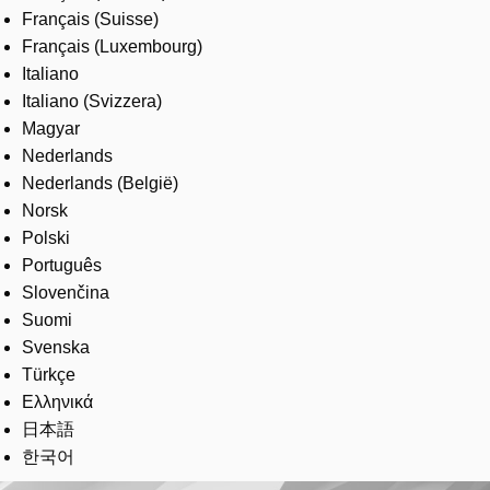
Français (Suisse)
Français (Luxembourg)
Italiano
Italiano (Svizzera)
Magyar
Nederlands
Nederlands (België)
Norsk
Polski
Português
Slovenčina
Suomi
Svenska
Türkçe
Ελληνικά
日本語
한국어