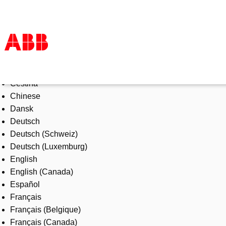
Select Language
Products & Solutions
Čeština
Industries
Chinese
Services
Dansk
About us
Deutsch
Where to buy
Deutsch (Schweiz)
Contact us
Deutsch (Luxemburg)
Careers
English
English (Canada)
Español
Français
Français (Belgique)
Français (Canada)