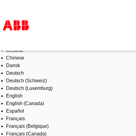
Select Language
Products & Solutions
Čeština
Industries
Chinese
Services
Dansk
About us
Deutsch
Where to buy
Deutsch (Schweiz)
Contact us
Deutsch (Luxemburg)
Careers
English
English (Canada)
Español
Français
Français (Belgique)
Français (Canada)