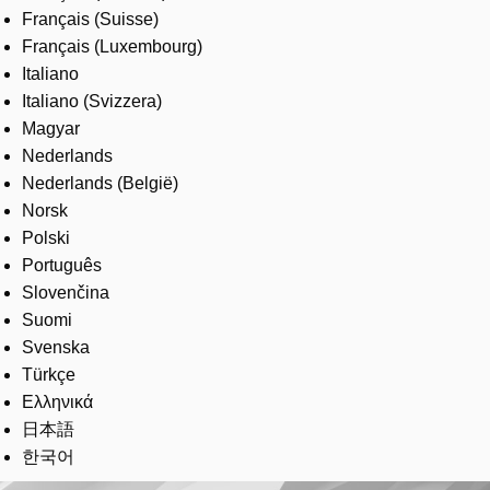
Français (Suisse)
Français (Luxembourg)
Italiano
Italiano (Svizzera)
Magyar
Nederlands
Nederlands (België)
Norsk
Polski
Português
Slovenčina
Suomi
Svenska
Türkçe
Ελληνικά
日本語
한국어