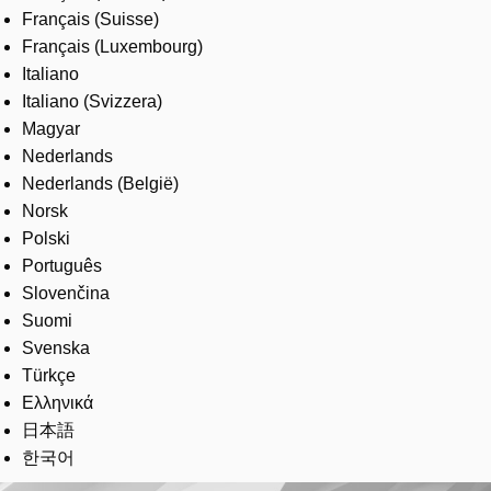
Français (Suisse)
Français (Luxembourg)
Italiano
Italiano (Svizzera)
Magyar
Nederlands
Nederlands (België)
Norsk
Polski
Português
Slovenčina
Suomi
Svenska
Türkçe
Ελληνικά
日本語
한국어