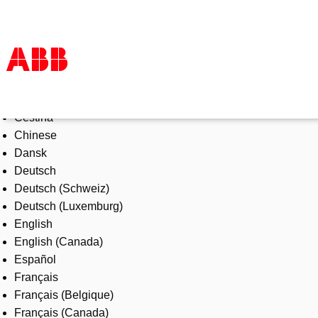
Select Language
Products & Solutions
Čeština
Industries
Chinese
Services
Dansk
About us
Deutsch
Where to buy
Deutsch (Schweiz)
Contact us
Deutsch (Luxemburg)
Careers
English
English (Canada)
Español
Français
Français (Belgique)
Français (Canada)