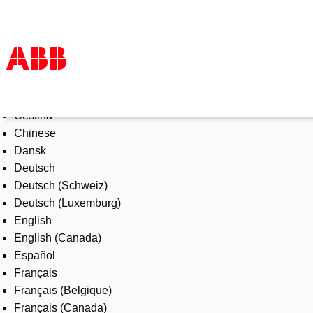
Select Language
Products & Solutions
Čeština
Industries
Chinese
Services
Dansk
About us
Deutsch
Where to buy
Deutsch (Schweiz)
Contact us
Deutsch (Luxemburg)
Careers
English
English (Canada)
Español
Français
Français (Belgique)
Français (Canada)