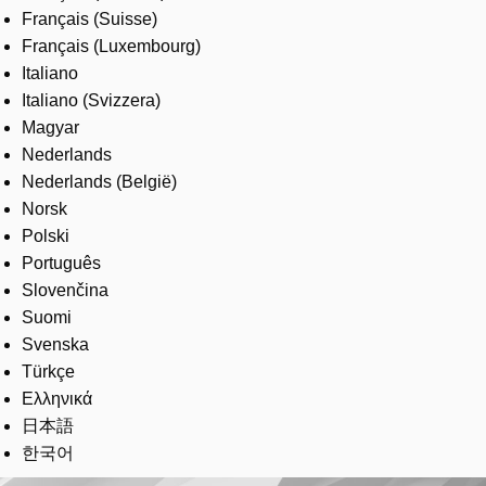
Français (Suisse)
Français (Luxembourg)
Italiano
Italiano (Svizzera)
Magyar
Nederlands
Nederlands (België)
Norsk
Polski
Português
Slovenčina
Suomi
Svenska
Türkçe
Ελληνικά
日本語
한국어