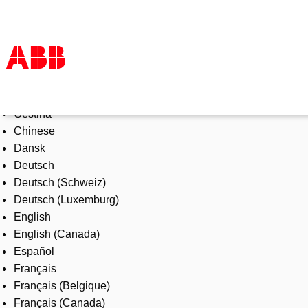
Select Language
Products & Solutions
Čeština
Industries
Chinese
Services
Dansk
About us
Deutsch
Where to buy
Deutsch (Schweiz)
Contact us
Deutsch (Luxemburg)
Careers
English
English (Canada)
Español
Français
Français (Belgique)
Français (Canada)