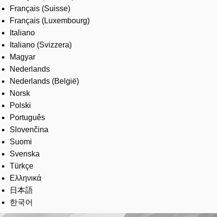
Français (Suisse)
Français (Luxembourg)
Italiano
Italiano (Svizzera)
Magyar
Nederlands
Nederlands (België)
Norsk
Polski
Português
Slovenčina
Suomi
Svenska
Türkçe
Ελληνικά
日本語
한국어