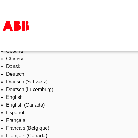
Select Language
Products & Solutions
Čeština
Industries
Chinese
Services
Dansk
About us
Deutsch
Where to buy
Deutsch (Schweiz)
Contact us
Deutsch (Luxemburg)
Careers
English
English (Canada)
Español
Français
Français (Belgique)
Français (Canada)