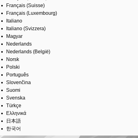
Français (Suisse)
Français (Luxembourg)
Italiano
Italiano (Svizzera)
Magyar
Nederlands
Nederlands (België)
Norsk
Polski
Português
Slovenčina
Suomi
Svenska
Türkçe
Ελληνικά
日本語
한국어