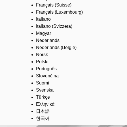
Français (Suisse)
Français (Luxembourg)
Italiano
Italiano (Svizzera)
Magyar
Nederlands
Nederlands (België)
Norsk
Polski
Português
Slovenčina
Suomi
Svenska
Türkçe
Ελληνικά
日本語
한국어