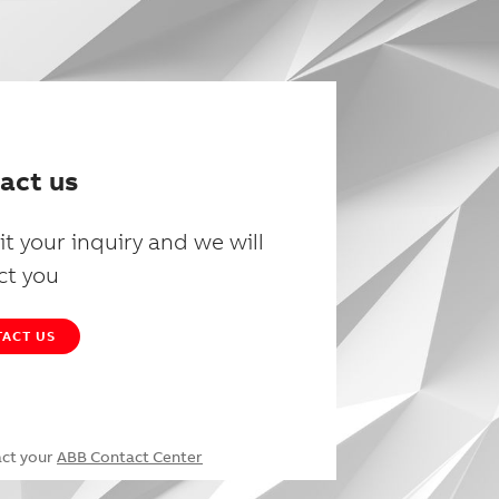
act us
t your inquiry and we will
ct you
ACT US
act your
ABB Contact Center