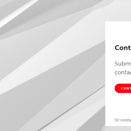
Cont
Submi
conta
CONT
Or cont