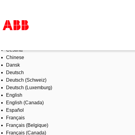
Select Language
Products & Solutions
Čeština
Industries
Chinese
Services
Dansk
About us
Deutsch
Where to buy
Deutsch (Schweiz)
Contact us
Deutsch (Luxemburg)
Careers
English
English (Canada)
Español
Français
Français (Belgique)
Français (Canada)