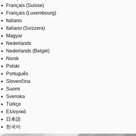
Français (Suisse)
Français (Luxembourg)
Italiano
Italiano (Svizzera)
Magyar
Nederlands
Nederlands (België)
Norsk
Polski
Português
Slovenčina
Suomi
Svenska
Türkçe
Ελληνικά
日本語
한국어