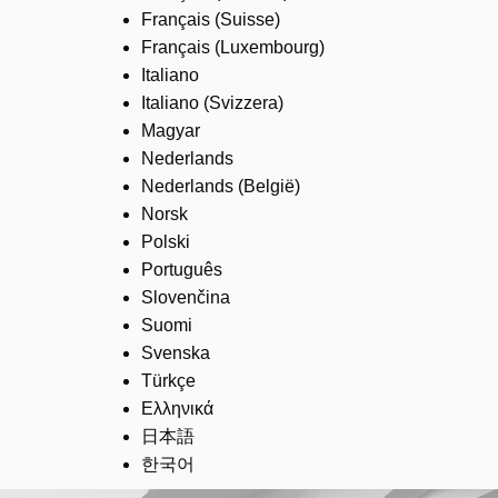
Français (Suisse)
Français (Luxembourg)
Italiano
Italiano (Svizzera)
Magyar
Nederlands
Nederlands (België)
Norsk
Polski
Português
Slovenčina
Suomi
Svenska
Türkçe
Ελληνικά
日本語
한국어