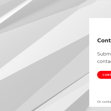
Cont
Submi
conta
CONT
Or cont