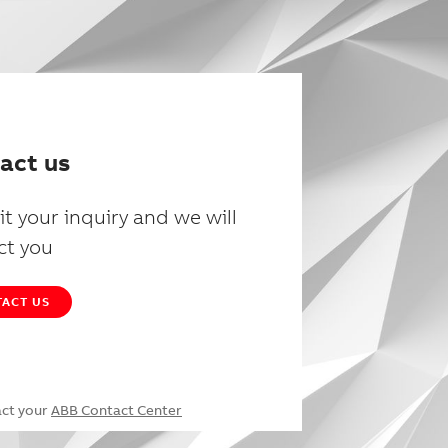
act us
t your inquiry and we will
ct you
ACT US
act your
ABB Contact Center