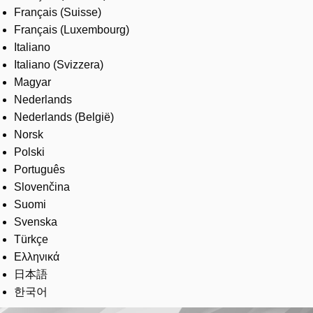
Français (Suisse)
Français (Luxembourg)
Italiano
Italiano (Svizzera)
Magyar
Nederlands
Nederlands (België)
Norsk
Polski
Português
Slovenčina
Suomi
Svenska
Türkçe
Ελληνικά
日本語
한국어