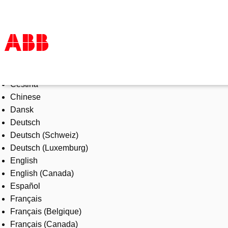
Select Language
Products & Solutions
Čeština
Industries
Chinese
Services
Dansk
About us
Deutsch
Where to buy
Deutsch (Schweiz)
Contact us
Deutsch (Luxemburg)
Careers
English
English (Canada)
Español
Français
Français (Belgique)
Français (Canada)