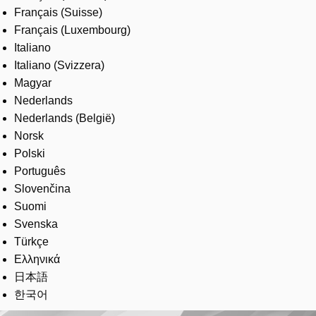
Français (Suisse)
Français (Luxembourg)
Italiano
Italiano (Svizzera)
Magyar
Nederlands
Nederlands (België)
Norsk
Polski
Português
Slovenčina
Suomi
Svenska
Türkçe
Ελληνικά
日本語
한국어