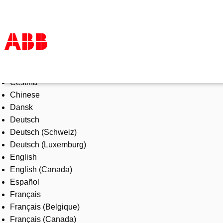
Select Language
Products & Solutions
Čeština
Industries
Chinese
Services
Dansk
About us
Deutsch
Where to buy
Deutsch (Schweiz)
Contact us
Deutsch (Luxemburg)
Careers
English
English (Canada)
Español
Français
Français (Belgique)
Français (Canada)