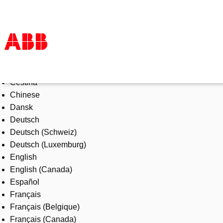
Select Language
Products & Solutions
Čeština
Industries
Chinese
Services
Dansk
About us
Deutsch
Where to buy
Deutsch (Schweiz)
Contact us
Deutsch (Luxemburg)
Careers
English
English (Canada)
Español
Français
Français (Belgique)
Français (Canada)