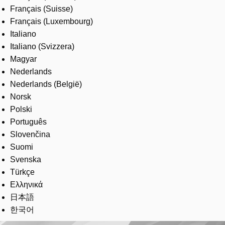
Français (Suisse)
Français (Luxembourg)
Italiano
Italiano (Svizzera)
Magyar
Nederlands
Nederlands (België)
Norsk
Polski
Português
Slovenčina
Suomi
Svenska
Türkçe
Ελληνικά
日本語
한국어