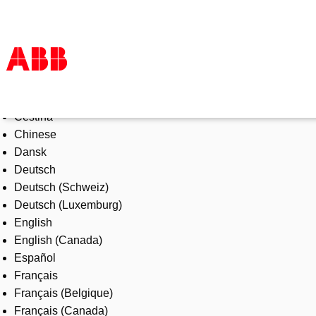
Select Language
Products & Solutions
Čeština
Industries
Chinese
Services
Dansk
About us
Deutsch
Where to buy
Deutsch (Schweiz)
Contact us
Deutsch (Luxemburg)
Careers
English
English (Canada)
Español
Français
Français (Belgique)
Français (Canada)