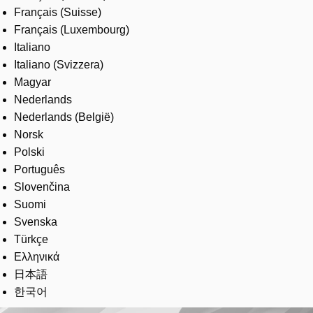
Français (Suisse)
Français (Luxembourg)
Italiano
Italiano (Svizzera)
Magyar
Nederlands
Nederlands (België)
Norsk
Polski
Português
Slovenčina
Suomi
Svenska
Türkçe
Ελληνικά
日本語
한국어