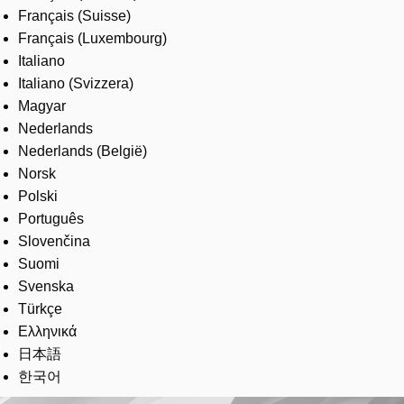
Français (Suisse)
Français (Luxembourg)
Italiano
Italiano (Svizzera)
Magyar
Nederlands
Nederlands (België)
Norsk
Polski
Português
Slovenčina
Suomi
Svenska
Türkçe
Ελληνικά
日本語
한국어