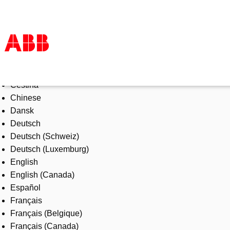
Select Language
Products & Solutions
Čeština
Industries
Chinese
Services
Dansk
About us
Deutsch
Where to buy
Deutsch (Schweiz)
Contact us
Deutsch (Luxemburg)
Careers
English
English (Canada)
Español
Français
Français (Belgique)
Français (Canada)