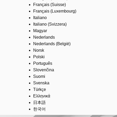
Français (Suisse)
Français (Luxembourg)
Italiano
Italiano (Svizzera)
Magyar
Nederlands
Nederlands (België)
Norsk
Polski
Português
Slovenčina
Suomi
Svenska
Türkçe
Ελληνικά
日本語
한국어