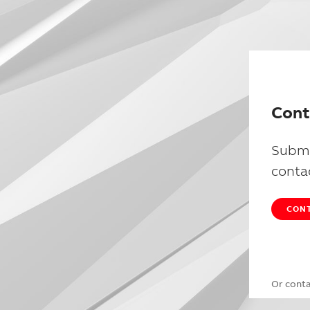
Cont
Submi
conta
CONT
Or cont