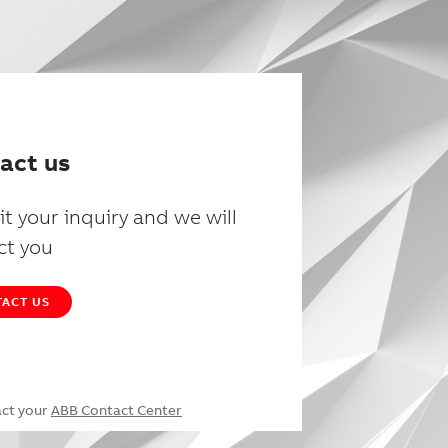
act us
t your inquiry and we will
ct you
ACT US
act your
ABB Contact Center