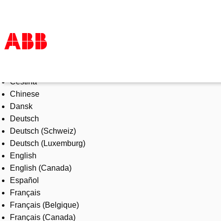
Select Language
Products & Solutions
Čeština
Industries
Chinese
Services
Dansk
About us
Deutsch
Where to buy
Deutsch (Schweiz)
Contact us
Deutsch (Luxemburg)
Careers
English
English (Canada)
Español
Français
Français (Belgique)
Français (Canada)