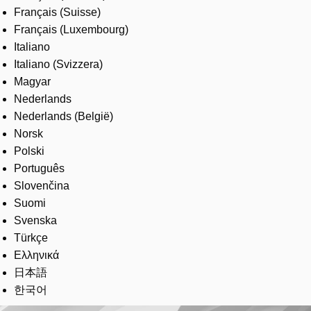
Français (Suisse)
Français (Luxembourg)
Italiano
Italiano (Svizzera)
Magyar
Nederlands
Nederlands (België)
Norsk
Polski
Português
Slovenčina
Suomi
Svenska
Türkçe
Ελληνικά
日本語
한국어