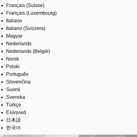
Français (Suisse)
Français (Luxembourg)
Italiano
Italiano (Svizzera)
Magyar
Nederlands
Nederlands (België)
Norsk
Polski
Português
Slovenčina
Suomi
Svenska
Türkçe
Ελληνικά
日本語
한국어