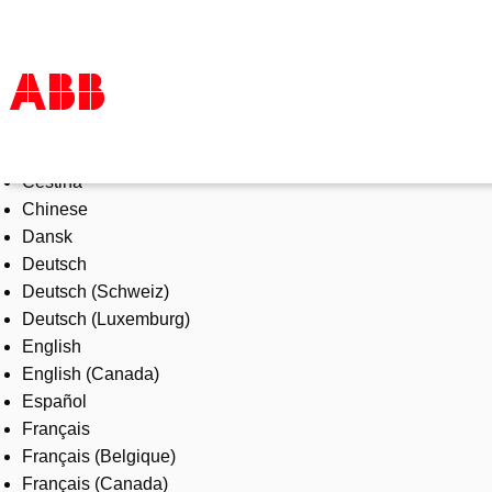
Select Language
Products & Solutions
Čeština
Industries
Chinese
Services
Dansk
About us
Deutsch
Where to buy
Deutsch (Schweiz)
Contact us
Deutsch (Luxemburg)
Careers
English
English (Canada)
Español
Français
Français (Belgique)
Français (Canada)