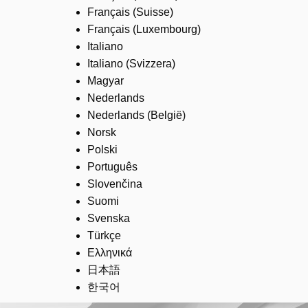
Français (Suisse)
Français (Luxembourg)
Italiano
Italiano (Svizzera)
Magyar
Nederlands
Nederlands (België)
Norsk
Polski
Português
Slovenčina
Suomi
Svenska
Türkçe
Ελληνικά
日本語
한국어