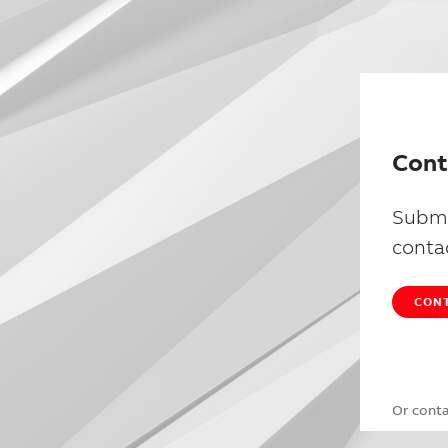
Cont
Submi
conta
CONT
Or cont