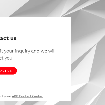
act us
t your inquiry and we will
ct you
ACT US
act your
ABB Contact Center