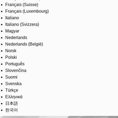
Français (Suisse)
Français (Luxembourg)
Italiano
Italiano (Svizzera)
Magyar
Nederlands
Nederlands (België)
Norsk
Polski
Português
Slovenčina
Suomi
Svenska
Türkçe
Ελληνικά
日本語
한국어