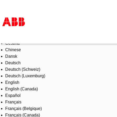
Select Language
Products & Solutions
Čeština
Industries
Chinese
Services
Dansk
About us
Deutsch
Where to buy
Deutsch (Schweiz)
Contact us
Deutsch (Luxemburg)
Careers
English
English (Canada)
Español
Français
Français (Belgique)
Français (Canada)