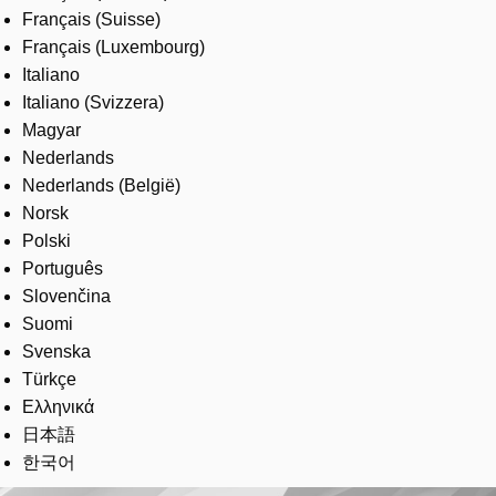
Français (Suisse)
Français (Luxembourg)
Italiano
Italiano (Svizzera)
Magyar
Nederlands
Nederlands (België)
Norsk
Polski
Português
Slovenčina
Suomi
Svenska
Türkçe
Ελληνικά
日本語
한국어