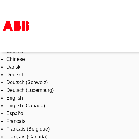
Select Language
Products & Solutions
Čeština
Industries
Chinese
Services
Dansk
About us
Deutsch
Where to buy
Deutsch (Schweiz)
Contact us
Deutsch (Luxemburg)
Careers
English
English (Canada)
Español
Français
Français (Belgique)
Français (Canada)