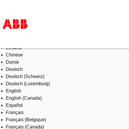
Select Language
Products & Solutions
Čeština
Industries
Chinese
Services
Dansk
About us
Deutsch
Where to buy
Deutsch (Schweiz)
Contact us
Deutsch (Luxemburg)
Careers
English
English (Canada)
Español
Français
Français (Belgique)
Français (Canada)