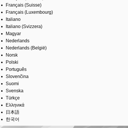
Français (Suisse)
Français (Luxembourg)
Italiano
Italiano (Svizzera)
Magyar
Nederlands
Nederlands (België)
Norsk
Polski
Português
Slovenčina
Suomi
Svenska
Türkçe
Ελληνικά
日本語
한국어