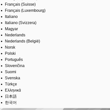
Français (Suisse)
Français (Luxembourg)
Italiano
Italiano (Svizzera)
Magyar
Nederlands
Nederlands (België)
Norsk
Polski
Português
Slovenčina
Suomi
Svenska
Türkçe
Ελληνικά
日本語
한국어