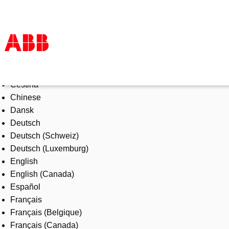
Select Language
Products & Solutions
Čeština
Industries
Chinese
Services
Dansk
About us
Deutsch
Where to buy
Deutsch (Schweiz)
Contact us
Deutsch (Luxemburg)
Careers
English
English (Canada)
Español
Français
Français (Belgique)
Français (Canada)