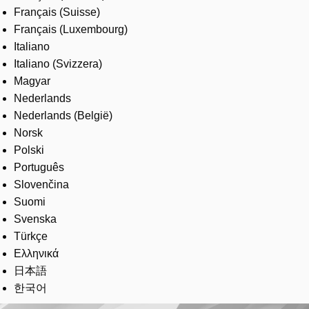
Français (Suisse)
Français (Luxembourg)
Italiano
Italiano (Svizzera)
Magyar
Nederlands
Nederlands (België)
Norsk
Polski
Português
Slovenčina
Suomi
Svenska
Türkçe
Ελληνικά
日本語
한국어