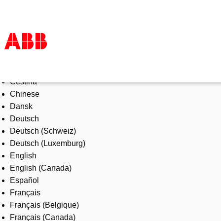
Select Language
Products & Solutions
Čeština
Industries
Chinese
Services
Dansk
About us
Deutsch
Where to buy
Deutsch (Schweiz)
Contact us
Deutsch (Luxemburg)
Careers
English
English (Canada)
Español
Français
Français (Belgique)
Français (Canada)