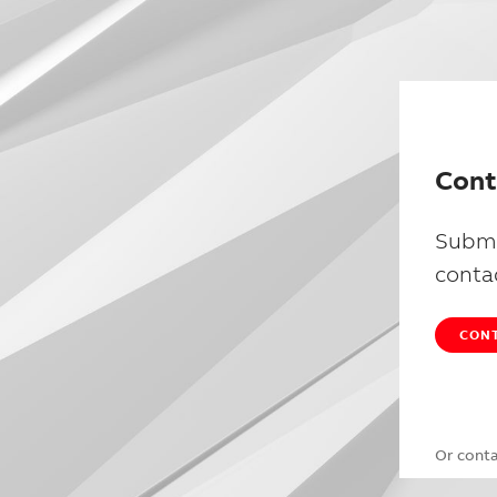
Cont
Submi
conta
CONT
Or cont