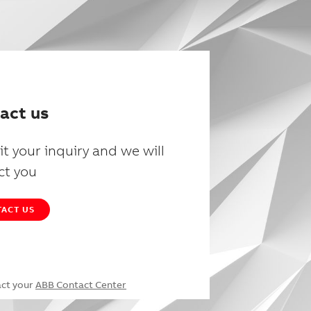
act us
t your inquiry and we will
ct you
ACT US
act your
ABB Contact Center