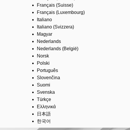
Français (Suisse)
Français (Luxembourg)
Italiano
Italiano (Svizzera)
Magyar
Nederlands
Nederlands (België)
Norsk
Polski
Português
Slovenčina
Suomi
Svenska
Türkçe
Ελληνικά
日本語
한국어