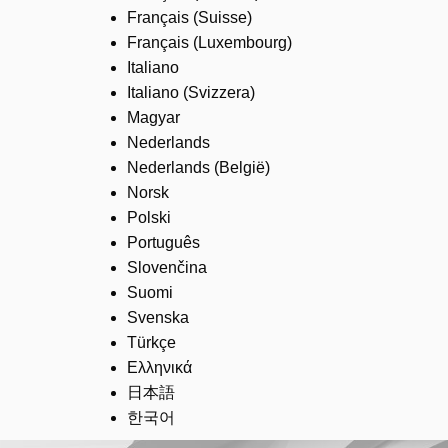
Français (Suisse)
Français (Luxembourg)
Italiano
Italiano (Svizzera)
Magyar
Nederlands
Nederlands (België)
Norsk
Polski
Português
Slovenčina
Suomi
Svenska
Türkçe
Ελληνικά
日本語
한국어