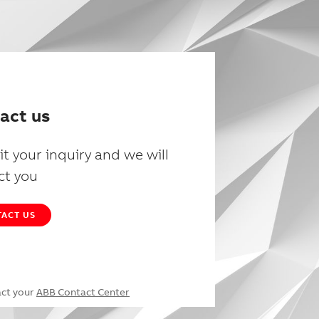
act us
t your inquiry and we will
ct you
ACT US
act your
ABB Contact Center