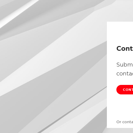
Cont
Submi
conta
CONT
Or cont