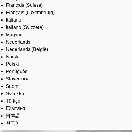
Français (Suisse)
Français (Luxembourg)
Italiano
Italiano (Svizzera)
Magyar
Nederlands
Nederlands (België)
Norsk
Polski
Português
Slovenčina
Suomi
Svenska
Türkçe
Ελληνικά
日本語
한국어