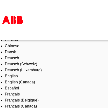
Select Language
Products & Solutions
Čeština
Industries
Chinese
Services
Dansk
About us
Deutsch
Where to buy
Deutsch (Schweiz)
Contact us
Deutsch (Luxemburg)
Careers
English
English (Canada)
Español
Français
Français (Belgique)
Français (Canada)