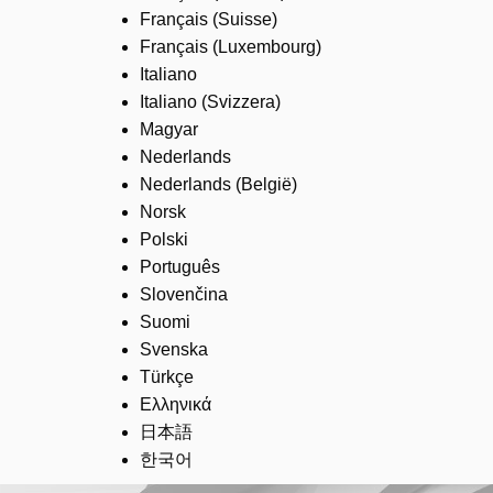
Français (Suisse)
Français (Luxembourg)
Italiano
Italiano (Svizzera)
Magyar
Nederlands
Nederlands (België)
Norsk
Polski
Português
Slovenčina
Suomi
Svenska
Türkçe
Ελληνικά
日本語
한국어