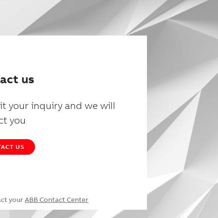
act us
t your inquiry and we will
ct you
ACT US
act your
ABB Contact Center