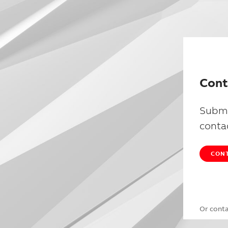
Cont
Submi
conta
CONT
Or cont