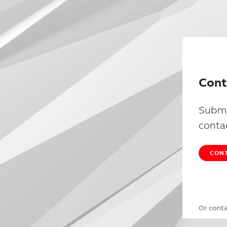
Cont
Submi
conta
CONT
Or cont