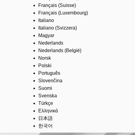
Français (Suisse)
Français (Luxembourg)
Italiano
Italiano (Svizzera)
Magyar
Nederlands
Nederlands (België)
Norsk
Polski
Português
Slovenčina
Suomi
Svenska
Türkçe
Ελληνικά
日本語
한국어