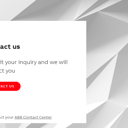
act us
t your inquiry and we will
ct you
ACT US
act your
ABB Contact Center